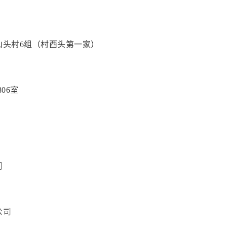
山头村6组（村西头第一家）
06室
司
号
公司