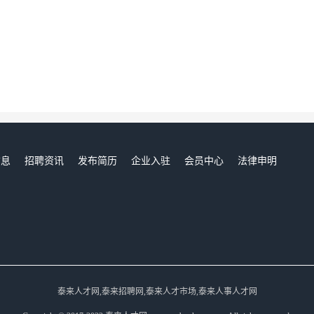
信息
招聘资讯
发布简历
企业入驻
会员中心
法律申明
们
泰来人才网,泰来招聘网,泰来人才市场,泰来人事人才网