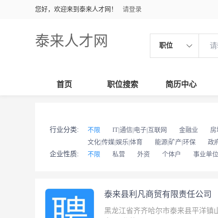
您好，欢迎来到泰来人才网！
请登录
泰来人才网
职位
首页
职位搜索
简历中心
行业分类:
不限
IT|通信|电子|互联网
金融业
房
文化|传媒|娱乐|体育
能源|矿产|环保
政
企业性质:
不限
私营
外资
个体户
事业单
泰来县利凡商贸有限责任公司
黑龙江省齐齐哈尔市泰来县平洋镇