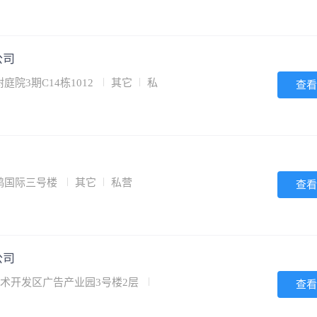
公司
院3期C14栋1012
其它
私
查看
鸿国际三号楼
其它
私营
查看
公司
技术开发区广告产业园3号楼2层
查看