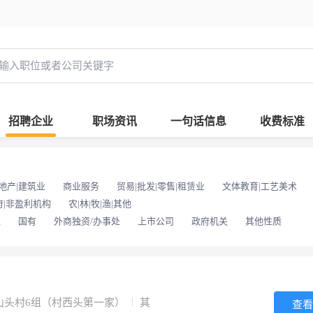
招聘企业
职场资讯
一句话信息
收费标准
地产|建筑业
商业服务
贸易|批发|零售|租赁业
文体教育|工艺美术
府|非盈利机构
农|林|牧|渔|其他
位
国有
外商独资/办事处
上市公司
政府机关
其他性质
山头村6组（村西头第一家）
其
查看