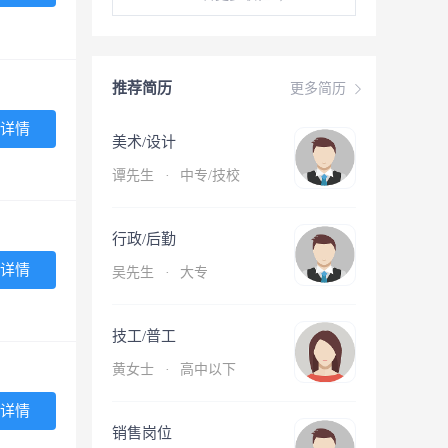
推荐简历
更多简历
详情
美术/设计
谭先生
·
中专/技校
行政/后勤
详情
吴先生
·
大专
技工/普工
黄女士
·
高中以下
详情
销售岗位