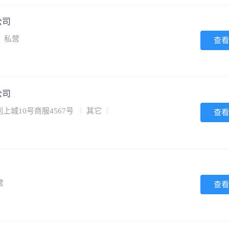
公司
私营
查看
公司
城10号商服4567号
其它
查看
营
查看