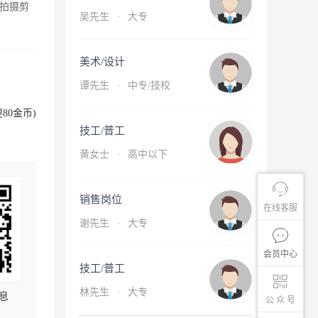
拍摄剪
吴先生
·
大专
美术/设计
谭先生
·
中专/技校
80金币)
技工/普工
黄女士
·
高中以下
销售岗位
在线客服
谢先生
·
大专
会员中心
技工/普工
林先生
·
大专
息
公 众 号