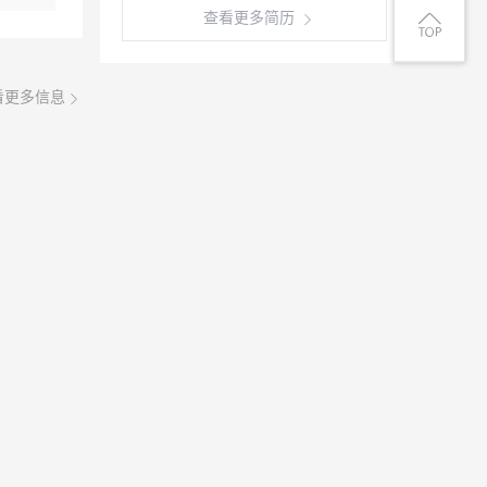
查看更多简历
看更多信息
08月06日
)，做过工
四千以
保险勿扰
08月06日
账报税。
作。有会